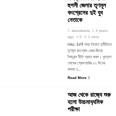
হুগলী জেলার তৃণমূল
কংগ্রেসের দুই যুব
নেতাকে
akasabarta
3 years
ago
0
1 mins
Hits: 3রাখী সাহা নিয়োগ দুর্নীতিতে
তৃণমূল কংগ্রেস এবার জিরো
টলারেন্স নীতি গ্রহন করল। কুন্তল
ঘোষের গ্রেফতারির ৫২ দিনের
মাথায় ও…
Read More
আজ থেকে রাজ‍্যে শুরু
হলো উচ্চমাধ‍্যমিক
পরীক্ষা