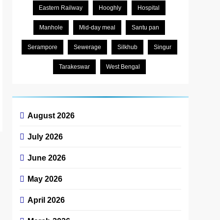
Eastern Railway
Hooghly
Hospital
Manhole
Mid-day meal
Santu pan
Serampore
Sewerage
Silkhub
Singur
Tarakeswar
West Bengal
August 2026
July 2026
June 2026
May 2026
April 2026