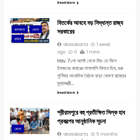
Read More
বিতর্কের আবহে বড় সিদ্ধান্ত রাজ্য
কলকাতা
জেলা
সরকারের
রাজ্য
akasabarta
1 week
ago
0
1 mins
Hits: 7১লা আগষ্ট থেকে মিড ডে মিলে
ইসকনের খাবারের পাশাপাশি মিলবে ডিম, গুরু
পূর্ণিমায় সাংবাদিক বৈঠকে বড়ো ঘোষণা রাজ্যের
মুখ্যমন্ত্রী…
Read More
শ্রীরামপুরে বহু প্রতীক্ষিত সিল্ক হাব
প্রকল্পের আনুষ্ঠানিক সূচনা
জেলা
akasabarta
5 months