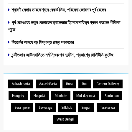
শ্রাবণী মেলায় তারকেশ্বরে রেকর্ড ভিড়, পরিষেবা জোরদার পূর্ব রেলের
পূর্ব রেল‌ওয়ের নতুন জেনারেল ম্যানেজার হিসেবে দায়িত্ব গ্ৰহণ করলেন গীতিকা
পান্ডে
বিতর্কের আবহে বড় সিদ্ধান্ত রাজ্য সরকারের
চন্ডীতলার আউসবালিতে মর্মান্তিক পথ দুর্ঘটনা, প্রকাশ্যে সিসিটিভি ফুটেজ
Aakash barta
AakashBarta
Bora
Bus
Eastern Railway
Hooghly
Hospital
Manhole
Mid-day meal
Santu pan
Serampore
Sewerage
Silkhub
Singur
Tarakeswar
West Bengal