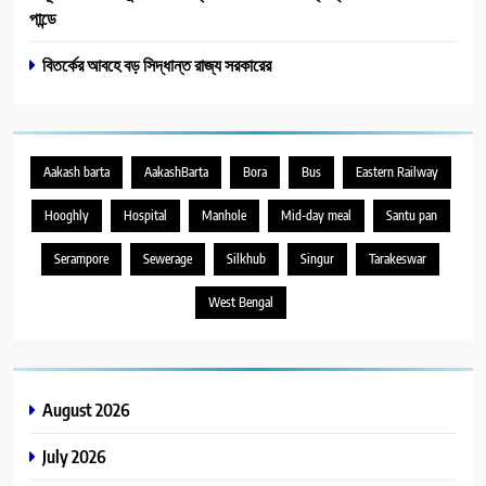
পান্ডে
বিতর্কের আবহে বড় সিদ্ধান্ত রাজ্য সরকারের
Aakash barta
AakashBarta
Bora
Bus
Eastern Railway
Hooghly
Hospital
Manhole
Mid-day meal
Santu pan
Serampore
Sewerage
Silkhub
Singur
Tarakeswar
West Bengal
August 2026
July 2026