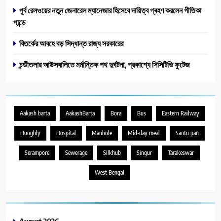
পূর্ব রেল‌ওয়ের নতুন জেনারেল ম্যানেজার হিসেবে দায়িত্ব গ্ৰহণ করলেন গীতিকা
পান্ডে
বিতর্কের আবহে বড় সিদ্ধান্ত রাজ্য সরকারের
চন্ডীতলার আউসবালিতে মর্মান্তিক পথ দুর্ঘটনা, প্রকাশ্যে সিসিটিভি ফুটেজ
Aakash barta
AakashBarta
Bora
Bus
Eastern Railway
Hooghly
Hospital
Manhole
Mid-day meal
Santu pan
Serampore
Sewerage
Silkhub
Singur
Tarakeswar
West Bengal