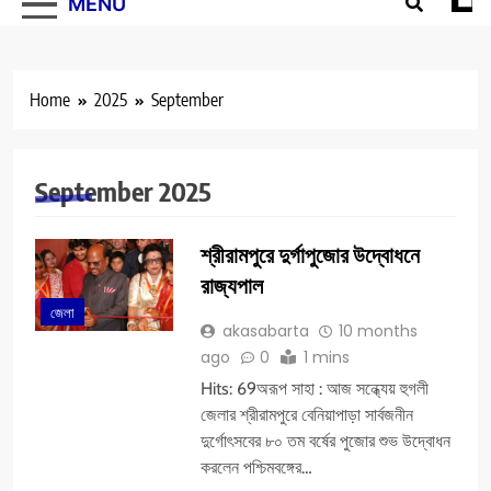
MENU
Home
2025
September
September 2025
শ্রীরামপুরে দুর্গাপুজোর উদ্বোধনে
রাজ্যপাল
জেলা
akasabarta
10 months
ago
0
1 mins
Hits: 69অরূপ সাহা : আজ সন্ধ্যেয় হুগলী
জেলার শ্রীরামপুরে বেনিয়াপাড়া সার্বজনীন
দুর্গোৎসবের ৮০ তম বর্ষের পুজোর শুভ উদ্বোধন
করলেন পশ্চিমবঙ্গের…