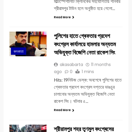
মাল্টিস্পেশালিটি ক্লিনিকের সহযোগিতায় শনিবার
শ্রীরামপুর টাউন হলে অনুষ্ঠিত হয়ে গেলো…
Read More
পুলিশের হাতে গ্ৰেফতার প্রদেশ
কংগ্রেস কার্যালয়ে হামলার অন্যতম
অভিযুক্ত বিজেপি নেতা রাকেশ সিং
কলকাতা
akasabarta
11 months
ago
0
1 mins
Hits: 19নিউজ ডেস্ক: অবশেষে পুলিশের হাতে
গ্ৰেফতার প্রদেশ কংগ্রেস দপ্তরে ভাঙচুর
চালানোর অন্যতম অভিযুক্ত বিজেপি নেতা
রাকেশ সিং। ঘটনার ৫…
Read More
শ্রীরামপুর শহর তৃণমুল কংগ্ৰেসের