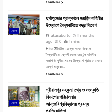
Read More
দুর্গাপুজোর প্রাক্কালে জয়হিন্দ বাহিনীর
উদ্যোগে বৈদ্যবাটীতে বস্ত্র বিতরণ
জেলা
akasabarta
11 months
ago
0
1 mins
Hits: 21নিউজ ডেস্ক: আজ বিকেলে
বৈদ্যবাটীতে , হুগলী জেলা জয়হিন্দ বাহিনীর
সভাপতি সুবীর ঘোষের উদ্যোগে প্রায় ৫ হাজার
দুঃস্থ মানুষের…
Read More
শ্রীরামপুর মহকুমা তথ্য ও সংস্কৃতি
বিভাগের পরিচালনায়
আন্তঃবিশ্ববিদ্যালয় প্রবন্ধ
জেলা
প্রতিযোগিতা