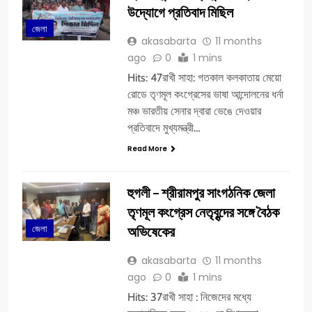
উদ্যোগে প্রতিবাদ মিছিল
জেলা
akasabarta
11 months
ago
0
1 mins
Hits: 47রাখী সাহা: গতকাল কলকাতায় মেয়ো
রোডে তৃণমূল কংগ্রেসের ভাষা আন্দোলনের ধর্না
মঞ্চ ভারতীয় সেনার দ্বারা ভেঙে দেওয়ার
প্রতিবাদে মুখ্যমন্ত্রী…
Read More
হুগলী – শ্রীরামপুর সাংগঠনিক জেলা
তৃণমূল কংগ্রেস নেতৃবৃন্দের সঙ্গে বৈঠক
অভিষেকের
জেলা
akasabarta
11 months
ago
0
1 mins
Hits: 37রাখী সাহা : নিজেদের মধ্যে