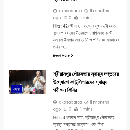
akasabarta
11 months
ago
0
1 mins
Hits: 42রাখী সাহা : রাজ্যের মুখ্যমন্ত্রী মমতা
বন্দ্যোপাধ্যায়ের উদ্যোগে , পশ্চিমবঙ্গ কাজী
নজরুল ইসলাম একাডেমি ও পশ্চিমবঙ্গ সরকারের
তথ্য ও…
Read More
শ্রীরামপুর পৌরসভার স্বাস্থ্য দপ্তরের
উদ্যোগে কাউন্সিলারদের স্বাস্থ্য
পরীক্ষন শিবির
জেলা
akasabarta
11 months
ago
0
1 mins
Hits: 34অরূপ সাহা: শ্রীরামপুর পৌরসভার
স্বাস্থ্য দপ্তরের উদ্যোগে এবং দিশা