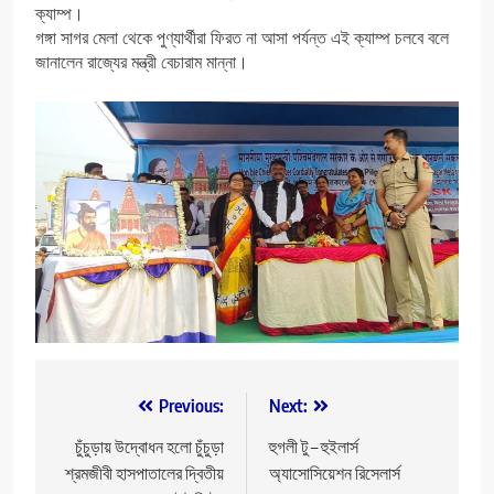
ক্যাম্প।
গঙ্গা সাগর মেলা থেকে পুণ্যার্থীরা ফিরত না আসা পর্যন্ত এই ক্যাম্প চলবে বলে
জানালেন রাজ্যের মন্ত্রী বেচারাম মান্না।
Post
Previous:
Next:
navigation
চুঁচুড়ায় উদ্বোধন হলো চুঁচুড়া
হুগলী টু – হুইলার্স
শ্রমজীবী হাসপাতালের দ্বিতীয়
অ্যাসোসিয়েশন রিসেলার্স