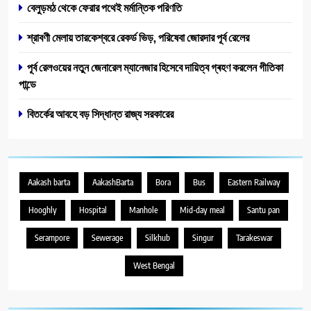
বেলুড়মঠ থেকে ফেরার পথেই মর্মান্তিক পরিণতি
শ্রাবণী মেলায় তারকেশ্বরে রেকর্ড ভিড়, পরিষেবা জোরদার পূর্ব রেলের
পূর্ব রেল‌ওয়ের নতুন জেনারেল ম্যানেজার হিসেবে দায়িত্ব গ্ৰহণ করলেন গীতিকা
পান্ডে
বিতর্কের আবহে বড় সিদ্ধান্ত রাজ্য সরকারের
Aakash barta
AakashBarta
Bora
Bus
Eastern Railway
Hooghly
Hospital
Manhole
Mid-day meal
Santu pan
Serampore
Sewerage
Silkhub
Singur
Tarakeswar
West Bengal