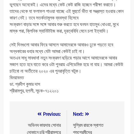
ভুগছেন অনেকেই। এদের মধ্যে কেউ কেউ রাজি হচ্ছেন পরীক্ষা করাতে।
তাদের থেকে যা ফলাফল পাওয়া যাচ্ছে এই মুহুর্তে ভীত বা সন্ত্রস্ত হওয়ার কোন
কারণ নেই। তবে সতর্কতামূলক ব্যবস্থা হিসেবে
সংক্রমণ বাড়ার সঙ্গে সঙ্গে আবার শুরু করতে হবে ঘনঘন হাতমুখ ধোওয়া, মুখে
মাস্ক পরা, ক্লিনিক স্যানিটাইজ করা, দূরত্ববিধি মেনে চলা ইত্যাদি।
সেই দিনগুলো আবার ফিরে আসলে আমাদেরকে আবারও ঢুকে পড়তে হবে
অন্ধকারের গুহার মধ্যে যেটা আমরা কেউই চাই না।
অতএব সাধু সাবধান! নতুন সংক্রমণ ছড়িয়ে পড়ার আগে আমাদেরকে আবার
সজাগ হতে হবে যাতে করে ওটা পুনরায় এপিডেমিক হয়ে না যায়। আমরা কেউউ
চাইবো না অতীতের ২০২০ এর পুনরাবৃত্তি ঘটুক।
বিনয়াবনত
ডা. প্রদীপ কুমার দাস
শ্রীরামপুর, হুগলী, সূচক-৭১২২০১
Post
Previous:
Next:
navigation
অভিনব কায়দায় সোনার
সুপ্রিম রায়কে স্বাগত
দোকানে চুরি শ্রীরামপুরে
পশুপ্রেমীদের