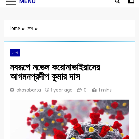
MENU
Home
দেশ
দেশ
নবরূপে নভেল করোনাভাইরাসের
আগমনপ্রদীপ কুমার দাস
akasabarta
1 year ago
0
1 mins