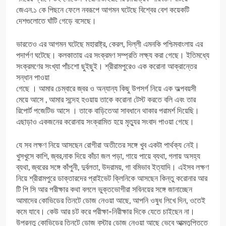
জেএন.১ কে পিছনে ফেলে নবরূপে আগমন ঘটেছে বিশ্বের বেশ কয়েকটি
দেশগুলোতে ঘাঁটি গেড়ে বসেছে।
ভারতেও এর আগমন ঘটেছে মহারাষ্ট্র, কেরল, দিল্লী এমনকি পশ্চিমবাংলায় এর
পদার্পণ ঘটেছে। কলকাতায় এর সংক্রমণ সম্প্রতি লক্ষ্য করা গেছে। ইতিমধ্যে
সংক্রমণের সংখ্যা পাঁচশো ছুইছুই। শ্রীরামপুরেও এক করোনা আক্রান্তের
সন্ধান পাওয়া
গেছে । আমার চেম্বারে জ্বর ও অন্যান্য কিছু উপসর্গ নিয়ে এক অল্পবয়সী
মেয়ে আসে , আমার সন্দেহ হ‌ওয়ায় তাকে করোনা টেস্ট করতে বলি এবং তার
রিপোর্ট পজেটিভ আসে । তাকে বাড়িতেআ সাবধানে থাকার পরামর্শ দিয়েছি।
এছাড়াও একজনের করোনায় সংক্রামিত হয়ে মৃত্যুর সংবাদ পাওয়া গেছে।
যে সব লক্ষণ নিয়ে আসছেন রোগীরা অতীতের সঙ্গে খুব একটা পার্থক্য নেই।
খুসখুসে কাশি, জ্বর,নাক দিয়ে কাঁচা জল পড়া, গায়ে পায়ে ব্যথা, গলায় অসহ্য
ব্যথা, জ্বরের সঙ্গে কাঁপুনী, দুর্বলতা, উদরাময়, গা বমিভাব ইত্যাদি। এইসব লক্ষণ
নিয়ে শ্রীরামপুরে ডাক্তারদের প্রাইভেট ক্লিনিকে আসছেন কিন্তু করোনার আর
টি পি সি আর পরীক্ষার কথা বললে ভুক্তভোগীরা সবিনয়ের সঙ্গে জানাচ্ছেন
আমাদের কোভিডের তিনটে ডোজ নেওয়া আছে, আপনি ওষুধ লিখে দিন, ওতেই
কমে যাবে। কেউ আর চট করে পরীক্ষা-নিরীক্ষার দিকে যেতে চাইছেন না।
উপরন্তু কোভিডের তিনটে ডোজ বুস্টার ডোজ নেওয়া আছে ভেবে আত্মতৃপ্তিতে