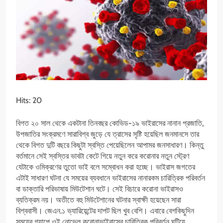
Hits: 20
বিগত ২০ সাল থেকে একটানা তিনবছর কোভিড-১৯ ভাইরাসের নানান প্রজাতি,
উপজাতির সংক্রমণে সারাবিশ্ব জুড়ে যে ত্রাসের সৃষ্টি হয়েছিল জনমানসে তার
থেকে বিগত দুটি বছরে কিছুটা স্বস্তি পেয়েছিলেন আপামর জনসাধারণ। কিন্তু
বর্তমানে সেই স্বস্তির ভাবটা কেটে গিয়ে নতুন করে করোনার নতুন স্ট্রেণ
যেটাকে ওমিক্রণের তুতো ভাই বলে সম্বোধন করা হচ্ছে। ভাইরাস জগতের
এটাই সাধারণ ঘটনা যে সময়ের ব্যবধানে ভাইরাসের নানারকম চারিত্রিক পরিবর্তন
বা ডাক্তারি পরিভাষায় মিউটেশান ঘটে। সেই বিচারে করোনা ভাইরাসও
ব্যতিক্রম নয়। অতীতে বহু মিউটেশানের ঘটনার স্বাক্ষী হয়েছেন সারা
বিশ্ববাসী। জেএন.১ ভ্যারিয়েন্টের দাপট ছিল খুব বেশি। এবারে বেশকিছুদিন
সময়ের গ্যাপে ওই নোভেল করোনাভাইরাসের চারিত্রিক পরিবর্তন ঘটিয়ে