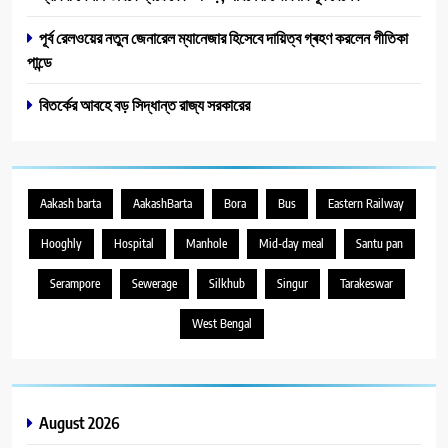
পূর্ব রেল‌ওয়ের নতুন জেনারেল ম্যানেজার হিসেবে দায়িত্ব গ্ৰহণ করলেন গীতিকা
পান্ডে
বিতর্কের আবহে বড় সিদ্ধান্ত রাজ্য সরকারের
Aakash barta
AakashBarta
Bora
Bus
Eastern Railway
Hooghly
Hospital
Manhole
Mid-day meal
Santu pan
Serampore
Sewerage
Silkhub
Singur
Tarakeswar
West Bengal
August 2026