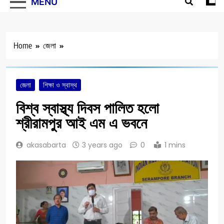
MENU
Home
জেলা
জেলা
শিক্ষা ও স্বাস্থ
বিশ্ব স্বাস্থ্য দিবস পালিত হলো
শ্রীরামপুর আই এম এ ভবনে
akasabarta
3 years ago
0
1 mins