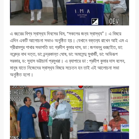
এ বছরের বিশ্ব স্বাস্থ‍্য দিবসের থিম, “সকলের জন‍্য স্বাস্থ‍্য”। এ বিষয়ে
এদিন একটি আলোচনা সভাও অনুষ্ঠিত হয়। যেখানে বক্তব‍্য রাখেন আই এম এ
শ্রীরামপুর শাখার সভাপতি ডা: প্রদীপ কুমার দাস, ডা : জগবন্ধু গুচ্ছাইত, ডা:
নরেন্দ্র নাথ দত্ত, ডা: চন্দ্রকান্ত ঘোষ, ডা: অমলেন্দু মুখার্জী, ডা: অভিরূপ
সরকার, ড: সুহাস ভট্টাচার্য প্রমুখরা। এ ব‍্যাপারে ডা : প্রদীপ কুমার দাস বলেন,
মানুষ যাতে নিজেদের স্বাস্থ‍্য বিষয়ে সচেতন হন তাই এই আলোচনা সভা
অনুষ্ঠিত হলো।