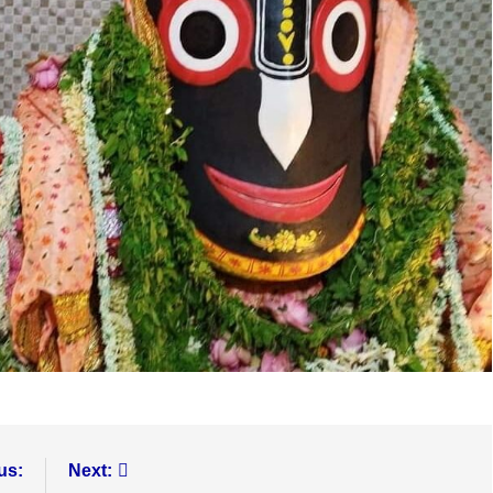
us:
Next: