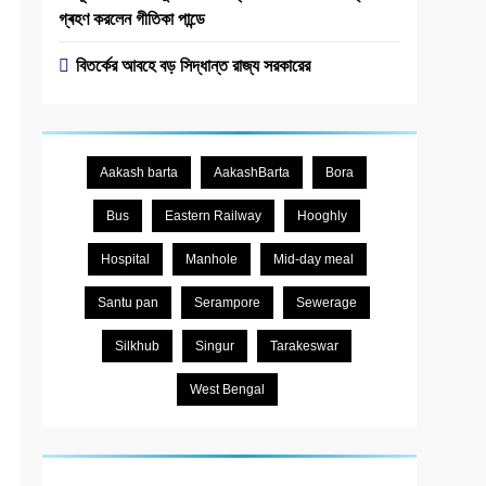
গ্ৰহণ করলেন গীতিকা পান্ডে
বিতর্কের আবহে বড় সিদ্ধান্ত রাজ্য সরকারের
Aakash barta
AakashBarta
Bora
Bus
Eastern Railway
Hooghly
Hospital
Manhole
Mid-day meal
Santu pan
Serampore
Sewerage
Silkhub
Singur
Tarakeswar
West Bengal