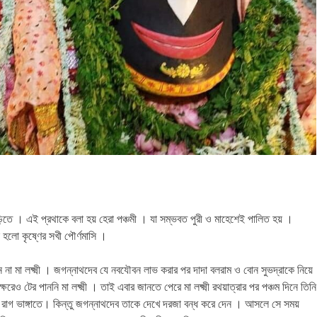
ড়িতে । এই প্রথাকে বলা হয় হেরা পঞ্চমী । যা সম্ভবত পুরী ও মাহেশেই পালিত হয় ।
 হলো কৃষ্ণের সখী পৌর্ণমাসি ।
 না মা লক্ষ্মী । জগন্নাথদেব যে নবযৌবন লাভ করার পর দাদা বলরাম ও বোন সুভদ্রাকে নিয়ে
ষরেও টের পাননি মা লক্ষ্মী । তাই এবার জানতে পেরে মা লক্ষ্মী রথয়াত্রার পর পঞ্চম দিনে তিনি
বের রাগ ভাঙ্গাতে। কিন্তু জগন্নাথদেব তাকে দেখে দরজা বন্ধ করে দেন । আসলে সে সময়