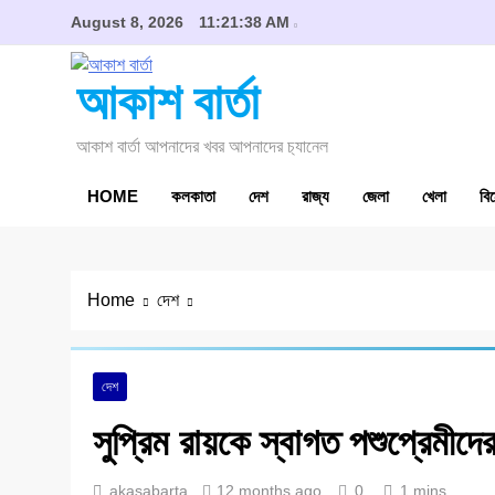
Skip
August 8, 2026
11:21:38 AM
to
content
আকাশ বার্তা
আকাশ বার্তা আপনাদের খবর আপনাদের চ‍্যানেল
HOME
কলকাতা
দেশ
রাজ্য
জেলা
খেলা
বি
Home
দেশ
দেশ
সুপ্রিম রায়কে স্বাগত পশুপ্রেমীদে
akasabarta
12 months ago
0
1 mins