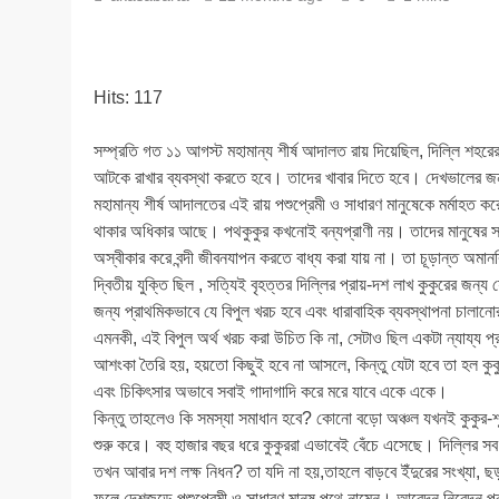
Hits: 117
সম্প্রতি গত ১১ আগস্ট মহামান্য শীর্ষ আদালত রায় দিয়েছিল, দিল্লি শহ
আটকে রাখার ব্যবস্থা করতে হবে। তাদের খাবার দিতে হবে। দেখভালের জ
মহামান্য শীর্ষ আদালতের এই রায় পশুপ্রেমী ও সাধারণ মানুষেকে মর্মাহত করে।
থাকার অধিকার আছে। পথকুকুর কখনোই বন্যপ্রাণী নয়। তাদের মানুষের স
অস্বীকার করে বন্দী জীবনযাপন করতে বাধ্য করা যায় না। তা চূড়ান্ত অ
দ্বিতীয় যুক্তি ছিল , সত্যিই বৃহত্তর দিল্লির প্রায়-দশ লাখ কুকুরের জন্
জন্য প্রাথমিকভাবে যে বিপুল খরচ হবে এবং ধারাবাহিক ব্যবস্থাপনা চালা
এমনকী, এই বিপুল অর্থ খরচ করা উচিত কি না, সেটাও ছিল একটা ন্যায্য প
আশংকা তৈরি হয়, হয়তো কিছুই হবে না আসলে, কিন্তু যেটা হবে তা হল কু
এবং চিকিৎসার অভাবে সবাই গাদাগাদি করে মরে যাবে একে একে।
কিন্তু তাহলেও কি সমস্যা সমাধান হবে? কোনো বড়ো অঞ্চল যখনই কুকুর-শূন
শুরু করে। বহু হাজার বছর ধরে কুকুররা এভাবেই বেঁচে এসেছে। দিল্লির 
তখন আবার দশ লক্ষ নিধন? তা যদি না হয়,তাহলে বাড়বে ইঁদুরের সংখ্যা, ছ
ফলে দেশজুড়ে পশুপ্রেমী ও সাধারণ মানুষ পথে নামেন। আবেদন নিবেদন প্