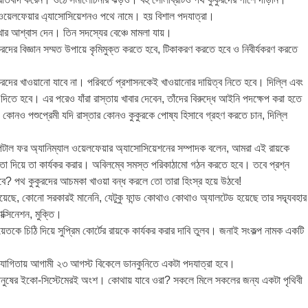
াল ওয়েলফেয়ার এ্যাসোসিয়েশনও পথে নামে। হয় বিশাল পদযাত্রা।
দেখার আশ্বাস দেন। তিন সদস্যের বেঞ্চে মামলা যায়।
রদের বিজ্ঞান সম্মত উপায়ে কৃমিমুক্ত করতে হবে, টিকাকরণ করতে হবে ও নিবীর্যকরণ করতে
রদের খাওয়ানো যাবে না। পরিবর্তে প্রশাসনকেই খাওয়ানোর দায়িত্ব নিতে হবে। দিল্লি এবং
 দিতে হবে। এর পরেও যাঁরা রাস্তায় খাবার দেবেন, তাঁদের বিরুদ্ধে আইনি পদক্ষেপ করা হতে
কোনও পশুপ্রেমী যদি রাস্তার কোনও কুকুরকে পোষ্য হিসাবে গ্রহণ করতে চান, দিল্লি
 হসপিটাল ফর অ্যানিম্যাল ওয়েলফেয়ার অ্যাসোসিয়েশনের সম্পাদক বলেন, আমরা এই রায়কে
ন্যতা দিয়ে তা কার্যকর করার। অবিলম্বে সমস্ত পরিকাঠামো গঠন করতে হবে। তবে প্রশ্ন
হবে? পথ কুকুরদের আচমকা খাওয়া বন্ধ করলে তো তারা হিংস্র হয়ে উঠবে!
য়েছে, কোনো সরকারই মানেনি, যেটুকু ফান্ড কোথাও কোথাও অ্যালটেড হয়েছে তার সদ্ব্যবহার
াক্সিনেশন, মুক্তি।
কে চিঠি দিয়ে সুপ্রিম কোর্টের রায়কে কার্যকর করার দাবি তুলব। জনাই সংকল্প নামক একটি
র সহযোগিতায় আগামী ২৩ আগস্ট বিকেলে ডানকুনিতে একটা পদযাত্রা হবে।
রা মানুষের ইকো-সিস্টেমেরই অংশ। কোথায় যাবে ওরা? সকলে মিলে সকলের জন্য একটা পৃথিবী