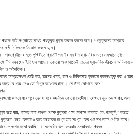
রের পথকে আট সপ্তাহের মধ্যে পথকুকুর মুক্ত করতে করতে হবে। পথকুকুরদের আশ্রয়ে
ন্য কর্মী,চিকিৎসক নিয়োগ করতে হবে।
 পশুপ্রেমীদের মতে পৃথিবীতে প্রতিটি প্রাণীর স্বাধীন স্বাভাবিক ভাবে সসম্মানে বেঁচে
ঙ্গে দীর্ঘ বসবাসের ইতিহাস আছে। কোনো অবস্থাতেই তাদের স্বাভাবিক জীবনের অধিকারকে
মানবিক ও অনৈতিক।
য যোগ্য আশ্রয়স্থল তৈরি করা, তাদের খাবার, জল ও চিকিৎসার ন্যূনতম ব্যবস্থাটুকু করা ও তার
নোর জন্য যে খরচ সেও তো বিপুল অঙ্কের টাকা। সে টাকা যোগাবে কে?
্রশ্ন।
কুরগুলোকে ধরে ধরে পুরে দেওয়া হবে কদর্যতম কোনো ঘেটোয়। সেখানে ন্যূনতম খাবার, জল
্য হয়ে যায়, পাশের নানা অঞ্চল থেকে কুকুররা এসে সেখানে থাকতে এবং বংশবৃদ্ধি করতে
সব কুকুরকে মেরে ফেললেও বছর কয়েকের মধ্যে তার সংখ্যা ফের ওই দশ লক্ষে পৌঁছে যাবে।
ড়াবে প্লেগের মতো ব্যাধি। যা মহামারীর রূপ নেওয়ার সম্ভাবনাও প্রবল।
রতিবাদ করেন। ওঠে সমালোচনার ঝড়ও। বহু সেলিব্রিটিও পথ কুকুরদের পাশে দাঁড়ান।