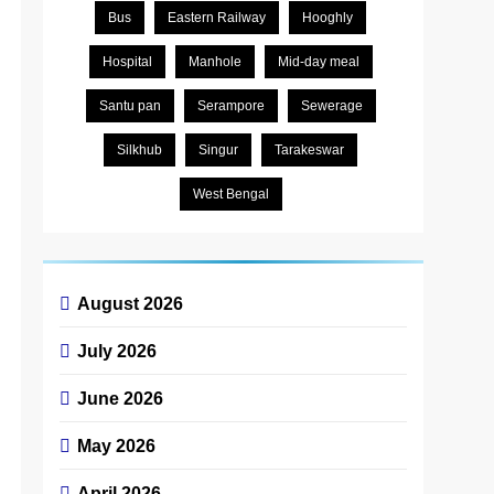
Bus
Eastern Railway
Hooghly
Hospital
Manhole
Mid-day meal
Santu pan
Serampore
Sewerage
Silkhub
Singur
Tarakeswar
West Bengal
August 2026
July 2026
June 2026
May 2026
April 2026