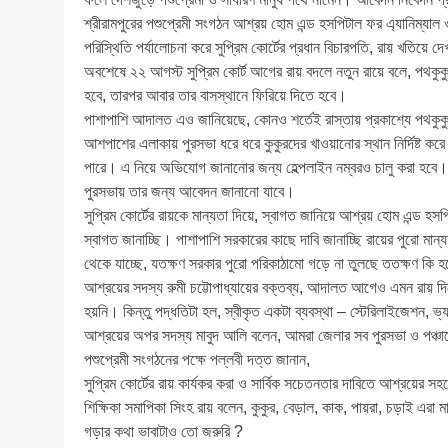
শ্রীরামপুরের পশুপ্রেমী সংগঠন আশ্রয় হোম এন্ড হসপিটাল ফর এ্যানিম্য
পরিস্থিতি পর্যালোচনা করে সুপ্রিম কোর্টের প্রধান বিচারপতি, রায় খতিয়ে 
অবশেষে ২২ আগস্ট সুপ্রিম কোর্ট আগের রায় বদলে নতুন রায়ে বলে, পথকুকু
হবে, তারপর আবার তার বাসস্থানে ফিরিয়ে দিতে হবে।
পাশাপাশি আদালত এও জানিয়েছে, কোনও শর্তেই রাস্তায় প্রকাশ্যে পথকুকু
আশপাশের এলাকায় পুরসভা ধরে ধরে কুকুরদের খাওয়ানোর স্থান নির্দিষ্ট করে
পারে। এ নিয়ে অভিযোগ জানানোর জন্য হেল্পলাইন নম্বরও চালু করা হবে। 
পুরসভায় তার জন্য আবেদন জানানো যাবে।
সুপ্রিম কোর্টের রায়কে মান্যতা দিয়ে, স্বাগত জানিয়ে আশ্রয় হোম এন্ড
স্বাগত জানাচ্ছি। পাশাপাশি সরকারের কাছে দাবি জানাচ্ছি রায়ের পুরো মা
থেকে যাচ্ছে, যতক্ষণ সরকার পুরো পরিকাঠামো গড়ে না তুলছে ততক্ষণ কি 
আশ্রয়ের সদস্য রুমী চট্টোপাধ্যায়ের বক্তব্য, আদালত আগেও এমন রায় দি
হয়নি। কিন্তু পদ্ধতিটা হল, স্বীকৃত একটা ব্যবস্থা – স্টেরিলাইজেশন, ভ্য
আশ্রয়ের অপর সদস্য মাবুদ আলি বলেন, আমরা জেলার সব পুরসভা ও পঞ্চায়েত
পশুপ্রেমী সংগঠনের পক্ষে পল্লবী দত্ত জানান,
সুপ্রিম কোর্টের রায় কার্যকর করা ও সার্বিক সচেতনতার দাবিতে আশ্রয়ে
শিক্ষিকা সমাপিকা সিংহ রায় বলেন, কুকুর, বেড়াল, কাক, পায়রা, চড়াই এ
গড়ার কথা ভাবাটাও তো জরুরি ?